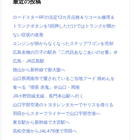
最近の投稿
バ
ー
ロードスターRFの法定12カ月点検＆リコール修理＆
トランクボタンを1回押しただけではトランクが開か
ない症状の改善
エンジンが掛からなくなったステップワゴンを売却
広島名物の穴子の駅弁『二代目あなごあいのせ重』＠
広島・JR広島駅
徳山から新幹線で新大阪へ
山口県周南市で愛されているご当地フード 焼めんを
食べる『喫茶 赤鬼』＠山口・周南
JR小野田線支線、長門本山駅へ行く
山口宇部空港のトヨタレンタカーでヤリスを借りる
羽田からスターフライヤーで山口宇部空港へ
東京駅から新幹線で大宮駅へ
高松空港からJAL478便で羽田へ