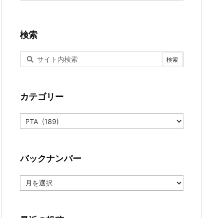
検索
カテゴリー
カ
テ
ゴ
リ
ー
バックナンバー
バ
ッ
ク
ナ
ン