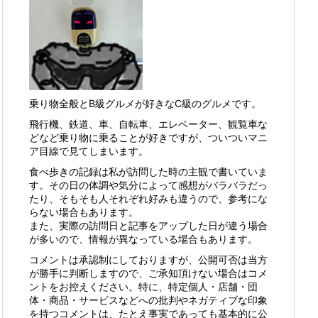
乗り物全般とB級グルメが好きなC級のグルメです。
飛行機、鉄道、車、自転車、エレベーター、観覧車な
どなど乗り物に乗ることが好きですが、ついついマニ
ア目線で見てしまいます。
食べ歩きの記録は私が訪問した時の主観で書いていま
す。その日の体調や気分によって感想がバラバラだっ
たり、そもそも人それぞれ好みも違うので、参考にな
らない場合もあります。
また、実際の訪問日と記事をアップした日が違う場合
が多いので、情報が異なっている場合もあります。
コメントは承認制にしておりますが、公開可否は当方
が勝手に判断しますので、ご承知頂けない場合はコメ
ントをお控えください。特に、特定個人・店舗・団
体・商品・サービスなどへの批判やネガティブな印象
を持つコメントは、たとえ事実であっても基本的に公