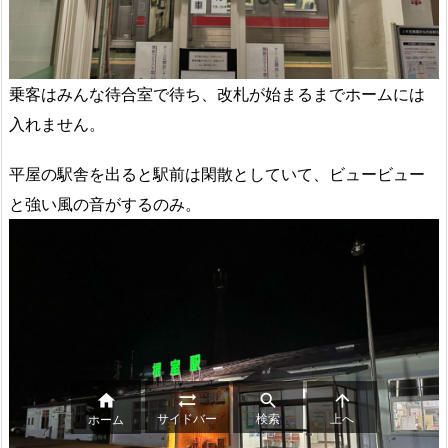
乗客はみんな待合室で待ち、改札が始まるまでホームには
入れません。
平屋の駅舎を出ると駅前は閑散としていて、ビュービュー
と強い風の音がするのみ。




サイドバー
検索
上へ
ホーム