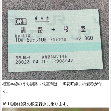
根室本線のうち釧路～根室間は「JR花咲線」の愛称が付
く。
16:11釧路始発の根室行きに乗ります。