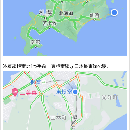
終着駅根室の1つ手前、東根室駅が日本最東端の駅。