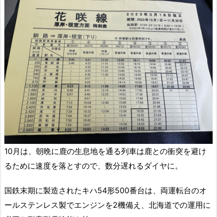
10月は、朝晩に鹿の生息地を通る列車は鹿との衝突を避け
るために速度を落とすので、数分遅れるダイヤに。
国鉄末期に製造されたキハ54形500番台は、両運転台のオ
ールステンレス製でエンジンを2機備え、北海道での運用に