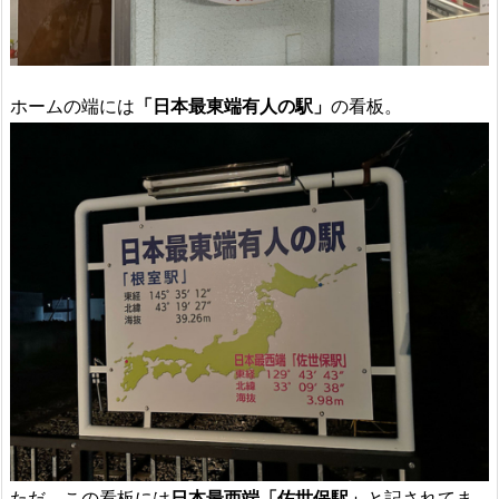
ホームの端には
「日本最東端有人の駅」
の看板。
ただ、この看板には
日本最西端「佐世保駅」
と記されてま