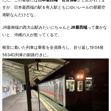
すが、日本最西端の駅＆有人駅ともにゆいレールの那覇空
港駅なんだけどな。
JR最南端の西大山駅みたいにちゃんと
JR最西端
って書かな
いと、沖縄の人が怒ってくるで。
根室に着いた列車は乗客を全員降ろし、折り返し19:04発
5634D列車の釧路行きに。