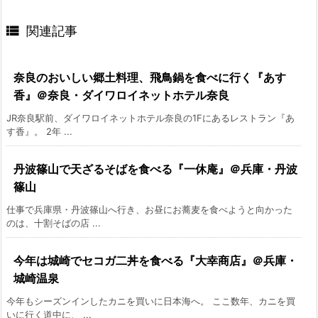

関連記事
奈良のおいしい郷土料理、飛鳥鍋を食べに行く『あす
香』＠奈良・ダイワロイネットホテル奈良
JR奈良駅前、ダイワロイネットホテル奈良の1Fにあるレストラン『あ
す香』。 2年 ...
丹波篠山で天ざるそばを食べる『一休庵』＠兵庫・丹波
篠山
仕事で兵庫県・丹波篠山へ行き、お昼にお蕎麦を食べようと向かった
のは、十割そばの店 ...
今年は城崎でセコガ二丼を食べる『大幸商店』＠兵庫・
城崎温泉
今年もシーズンインしたカニを買いに日本海へ。 ここ数年、カニを買
いに行く道中に、 ...