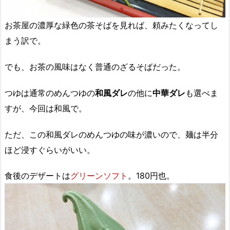
お茶屋の濃厚な緑色の茶そばを見れば、頼みたくなってし
まう訳で。
でも、お茶の風味はなく普通のざるそばだった。
つゆは通常のめんつゆの
和風ダレ
の他に
中華ダレ
も選べま
すが、今回は和風で。
ただ、この和風ダレのめんつゆの味が濃いので、麺は半分
ほど浸すぐらいがいい。
食後のデザートは
グリーンソフト
。180円也。