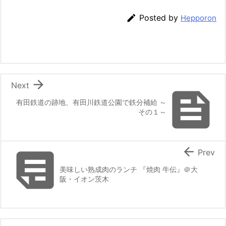

Posted by
Hepporon

Next

有田鉄道の跡地、有田川鉄道公園で鉄分補給 ～
その１～


Prev
美味しい熟成肉のランチ 『焼肉 牛伝』＠大
阪・イオン茨木