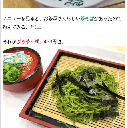
メニューを見ると、お茶屋さんらしい
茶そば
があったので
頼んでみることに。
それが
ざる茶～麺
。453円也。