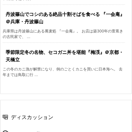
丹波篠山でコシのある絶品十割そばを食べる 『一会庵』
＠兵庫・丹波篠山
兵庫県は丹波篠山にある蕎麦処 『一会庵』。 お店は築300年の萱葺き
の古民家で、 ...
季節限定冬の名物、セコガニ丼を堪能『梅渓』＠京都・
天橋立
この冬のカニ漁が解禁になり、例のごとくカニを買いに日本海へ。 去
年までは鳥取に行 ...
ディスカッション