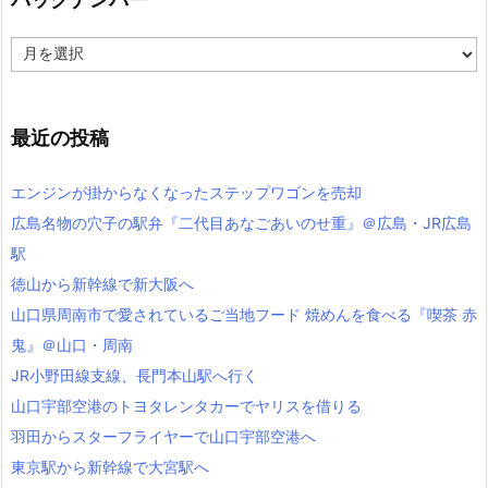
バ
ッ
ク
ナ
ン
最近の投稿
バ
ー
エンジンが掛からなくなったステップワゴンを売却
広島名物の穴子の駅弁『二代目あなごあいのせ重』＠広島・JR広島
駅
徳山から新幹線で新大阪へ
山口県周南市で愛されているご当地フード 焼めんを食べる『喫茶 赤
鬼』＠山口・周南
JR小野田線支線、長門本山駅へ行く
山口宇部空港のトヨタレンタカーでヤリスを借りる
羽田からスターフライヤーで山口宇部空港へ
東京駅から新幹線で大宮駅へ