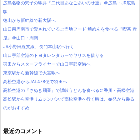
広島名物の穴子の駅弁『二代目あなごあいのせ重』＠広島・JR広島
駅
徳山から新幹線で新大阪へ
山口県周南市で愛されているご当地フード 焼めんを食べる『喫茶 赤
鬼』＠山口・周南
JR小野田線支線、長門本山駅へ行く
山口宇部空港のトヨタレンタカーでヤリスを借りる
羽田からスターフライヤーで山口宇部空港へ
東京駅から新幹線で大宮駅へ
高松空港からJAL478便で羽田へ
高松空港の『さぬき麺業』で讃岐うどんを食べる＠香川・高松空港
高松駅から空港リムジンバスで高松空港へ行く時は、始発から乗る
のがおすすめ
最近のコメント