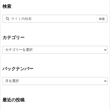
検索
カテゴリー
カ
テ
ゴ
リ
ー
バックナンバー
バ
ッ
ク
ナ
ン
最近の投稿
バ
ー