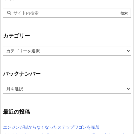
カテゴリー
カ
テ
ゴ
リ
ー
バックナンバー
バ
ッ
ク
ナ
ン
最近の投稿
バ
ー
エンジンが掛からなくなったステップワゴンを売却