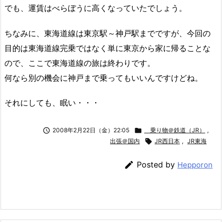
でも、運賃はべらぼうに高くなっていたでしょう。
ちなみに、東海道線は東京駅～神戸駅までですが、今回の
目的は東海道線完乗ではなく単に東京から家に帰ることな
ので、ここで東海道線の旅は終わりです。
何なら別の機会に神戸まで乗ってもいいんですけどね。
それにしても、眠い・・・

2008年2月22日（金）22:05

乗り物＠鉄道（JR）
,
出張＠国内

JR西日本
,
JR東海

Posted by
Hepporon