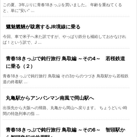
この夏、3年ぶりに青春18きっぷを買いました。 年齢を重ねてくる
と、単に”安い” ...
魑魅魍魎が跋扈するJR境線に乗る
今回、車で米子へ来た訳ですが、やっぱり鉄分も補給しておかなけれ
ば！という訳で、J ...
青春18きっぷで鈍行旅行 鳥取編 ～その4～ 若桜鉄道
に乗る（２）
青春18きっぷで鈍行旅行 鳥取編 その3からのつづき 鳥取駅から若桜鉄
道の終着駅 ...
丸亀駅からアンパンマン南風で岡山駅へ
出張先から大阪への帰路、丸亀から岡山へ戻ります。 ちょうどいい時
間の特急列車の指 ...
青春18きっぷで鈍行旅行 鳥取編 ～その6～ 智頭駅か