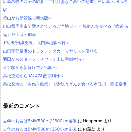
広島名物の穴子の駅弁『二代目あなごあいのせ重』＠広島・JR広島
駅
徳山から新幹線で新大阪へ
山口県周南市で愛されているご当地フード 焼めんを食べる『喫茶 赤
鬼』＠山口・周南
JR小野田線支線、長門本山駅へ行く
山口宇部空港のトヨタレンタカーでヤリスを借りる
羽田からスターフライヤーで山口宇部空港へ
東京駅から新幹線で大宮駅へ
高松空港からJAL478便で羽田へ
高松空港の『さぬき麺業』で讃岐うどんを食べる＠香川・高松空港
最近のコメント
去年のお盆はBMW530eで2600km走破
に
Hepporon
より
去年のお盆はBMW530eで2600km走破
に
内蔵助
より