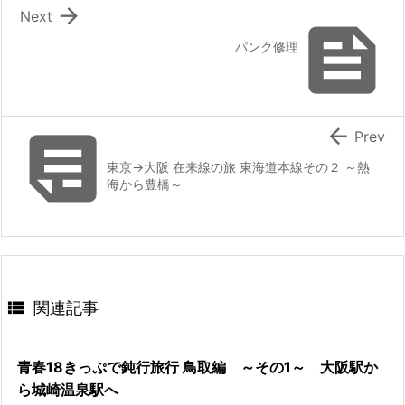

Next

パンク修理


Prev
東京→大阪 在来線の旅 東海道本線その２ ～熱
海から豊橋～

関連記事
青春18きっぷで鈍行旅行 鳥取編 ～その1～ 大阪駅か
ら城崎温泉駅へ