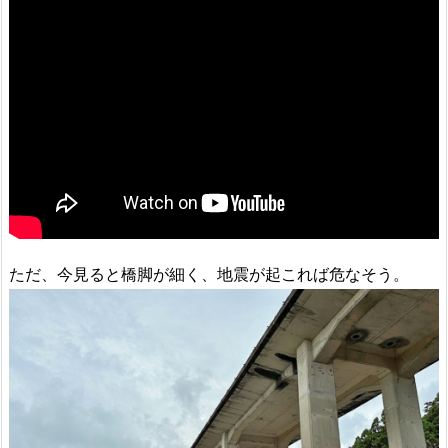
ただ、今見ると橋脚が細く、地震が起これば危なそう。