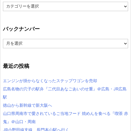
カ
テ
ゴ
リ
ー
バックナンバー
バ
ッ
ク
ナ
ン
最近の投稿
バ
ー
エンジンが掛からなくなったステップワゴンを売却
広島名物の穴子の駅弁『二代目あなごあいのせ重』＠広島・JR広島
駅
徳山から新幹線で新大阪へ
山口県周南市で愛されているご当地フード 焼めんを食べる『喫茶 赤
鬼』＠山口・周南
JR小野田線支線、長門本山駅へ行く