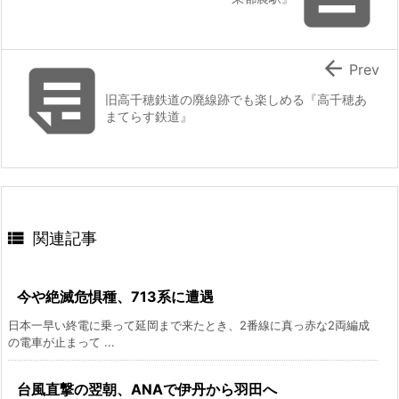


Prev
旧高千穂鉄道の廃線跡でも楽しめる『高千穂あ
まてらす鉄道』

関連記事
今や絶滅危惧種、713系に遭遇
日本一早い終電に乗って延岡まで来たとき、2番線に真っ赤な2両編成
の電車が止まって ...
台風直撃の翌朝、ANAで伊丹から羽田へ