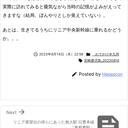
実際に訪れてみると朧気ながら当時の記憶がよみがえって
きますな（結局、ぼんやりとしか覚えていない）。
あとは、生きてるうちにリニア中央新幹線に乗れるかどう
か。。。

2023年9月14日（木）22:58

おでかけ＠九州

宮崎鹿児島_20230816

Posted by
Hepporon

Next

リニア展望台の傍らにあった無人駅 日豊本線
『東都農駅』