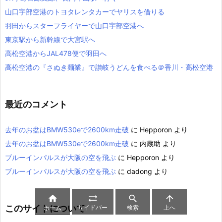
山口宇部空港のトヨタレンタカーでヤリスを借りる
羽田からスターフライヤーで山口宇部空港へ
東京駅から新幹線で大宮駅へ
高松空港からJAL478便で羽田へ
高松空港の『さぬき麺業』で讃岐うどんを食べる＠香川・高松空港
最近のコメント
去年のお盆はBMW530eで2600km走破
に
Hepporon
より
去年のお盆はBMW530eで2600km走破
に
内蔵助
より
ブルーインパルスが大阪の空を飛ぶ
に
Hepporon
より
ブルーインパルスが大阪の空を飛ぶ
に
dadong
より




このサイトについて
サイドバー
検索
上へ
ホーム