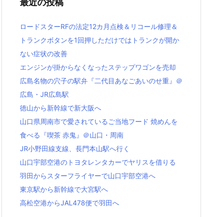
最近の投稿
バ
ー
ロードスターRFの法定12カ月点検＆リコール修理＆
トランクボタンを1回押しただけではトランクが開か
ない症状の改善
エンジンが掛からなくなったステップワゴンを売却
広島名物の穴子の駅弁『二代目あなごあいのせ重』＠
広島・JR広島駅
徳山から新幹線で新大阪へ
山口県周南市で愛されているご当地フード 焼めんを
食べる『喫茶 赤鬼』＠山口・周南
JR小野田線支線、長門本山駅へ行く
山口宇部空港のトヨタレンタカーでヤリスを借りる
羽田からスターフライヤーで山口宇部空港へ
東京駅から新幹線で大宮駅へ
高松空港からJAL478便で羽田へ