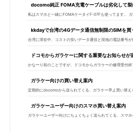
docomo純正 FOMA充電ケーブルは劣化して
私はスマホと一緒にFOMAケータイF-07Fも使ってます。 ガラ
kkdayで台湾の4Gデータ通信無制限のSIMを買
台湾に滞在中、コストの安いデータ通信と現地の電話番号が欲し
ドコモからガラケーに関する重要なお知らせが
かなーり前のことですが、ドコモからガラケーの修理受付終了の
ガラケー向けの買い替え案内
定期的にdocomoから送られてくる、ガラケー早よ買い替えろよ
ガラケーユーザー向けのスマホ買い替え案内
ガラケーユーザー向けにちょくちょく送られてくる、スマホへの