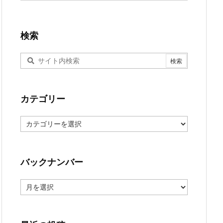
検索
カテゴリー
カ
テ
ゴ
リ
ー
バックナンバー
バ
ッ
ク
ナ
ン