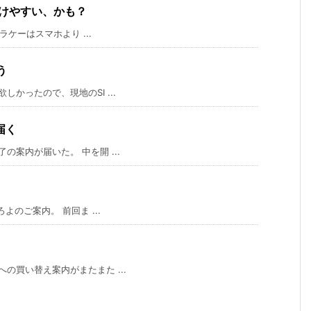
裂けやすい、かも？
ケーはスマホより ...
う
かったので、現地のSI ...
届く
案内が届いた。 中を開 ...
のご案内。 前回ま ...
買い替え案内がまたまた ...