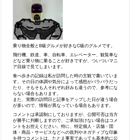
乗り物全般とB級グルメが好きなC級のグルメです。
飛行機、鉄道、車、自転車、エレベーター、観覧車な
どなど乗り物に乗ることが好きですが、ついついマニ
ア目線で見てしまいます。
食べ歩きの記録は私が訪問した時の主観で書いていま
す。その日の体調や気分によって感想がバラバラだっ
たり、そもそも人それぞれ好みも違うので、参考にな
らない場合もあります。
また、実際の訪問日と記事をアップした日が違う場合
が多いので、情報が異なっている場合もあります。
コメントは承認制にしておりますが、公開可否は当方
が勝手に判断しますので、ご承知頂けない場合はコメ
ントをお控えください。特に、特定個人・店舗・団
体・商品・サービスなどへの批判やネガティブな印象
を持つコメントは、たとえ事実であっても基本的に公