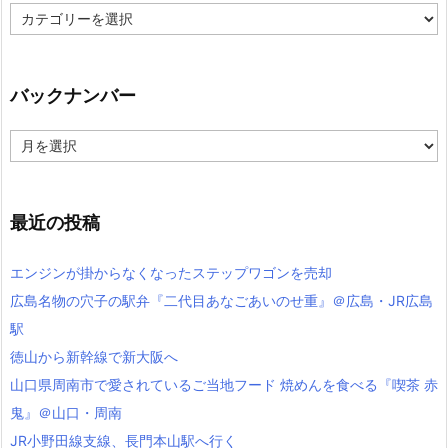
カ
テ
ゴ
リ
ー
バックナンバー
バ
ッ
ク
ナ
ン
最近の投稿
バ
ー
エンジンが掛からなくなったステップワゴンを売却
広島名物の穴子の駅弁『二代目あなごあいのせ重』＠広島・JR広島
駅
徳山から新幹線で新大阪へ
山口県周南市で愛されているご当地フード 焼めんを食べる『喫茶 赤
鬼』＠山口・周南
JR小野田線支線、長門本山駅へ行く