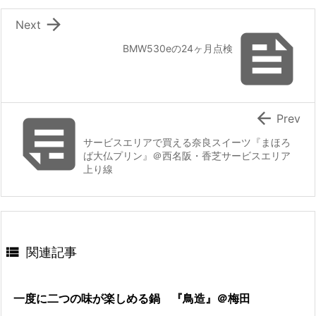

Next

BMW530eの24ヶ月点検


Prev
サービスエリアで買える奈良スイーツ『まほろ
ば大仏プリン』＠西名阪・香芝サービスエリア
上り線

関連記事
一度に二つの味が楽しめる鍋 『鳥造』＠梅田