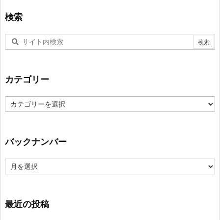
検索
カテゴリー
カ
テ
ゴ
リ
ー
バックナンバー
バ
ッ
ク
ナ
ン
最近の投稿
バ
ー