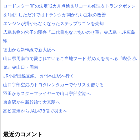
ロードスターRFの法定12カ月点検＆リコール修理＆トランクボタン
を1回押しただけではトランクが開かない症状の改善
エンジンが掛からなくなったステップワゴンを売却
広島名物の穴子の駅弁『二代目あなごあいのせ重』＠広島・JR広島
駅
徳山から新幹線で新大阪へ
山口県周南市で愛されているご当地フード 焼めんを食べる『喫茶 赤
鬼』＠山口・周南
JR小野田線支線、長門本山駅へ行く
山口宇部空港のトヨタレンタカーでヤリスを借りる
羽田からスターフライヤーで山口宇部空港へ
東京駅から新幹線で大宮駅へ
高松空港からJAL478便で羽田へ
最近のコメント