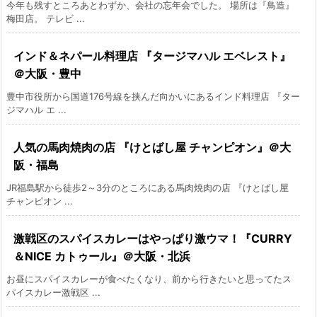
今年も残すところあとわずか、会社の忘年会でした。 場所は『鳥造』
梅田店。 テレビ ...
インド＆ネパール料理店 『タージマハル エベレスト』
＠大阪・豊中
豊中市役所から国道176号線を挟んだ向かいにあるインド料理店 『ター
ジマハル エ ...
人気の馬肉焼肉の店 『けとばし屋 チャンピオン』＠大
阪・福島
JR福島駅から徒歩2～3分のところにある馬肉焼肉の店 『けとばし屋
チャンピオン ...
激戦区のスパイスカレーはやっぱり激ウマ！『CURRY
＆NICE カトゥール』＠大阪・北浜
お昼にスパイスカレーが食べたくなり、前から行きたいと思ってたス
パイスカレー激戦区 ...