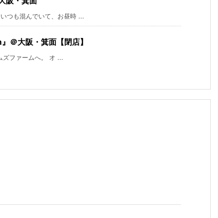
大阪・箕面
つも混んでいて、お昼時 ...
arm』＠大阪・箕面【閉店】
ファームへ。 オ ...