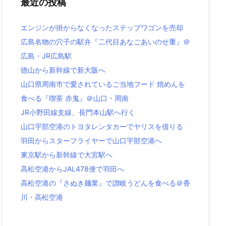
最近の投稿
バ
ー
エンジンが掛からなくなったステップワゴンを売却
広島名物の穴子の駅弁『二代目あなごあいのせ重』＠
広島・JR広島駅
徳山から新幹線で新大阪へ
山口県周南市で愛されているご当地フード 焼めんを
食べる『喫茶 赤鬼』＠山口・周南
JR小野田線支線、長門本山駅へ行く
山口宇部空港のトヨタレンタカーでヤリスを借りる
羽田からスターフライヤーで山口宇部空港へ
東京駅から新幹線で大宮駅へ
高松空港からJAL478便で羽田へ
高松空港の『さぬき麺業』で讃岐うどんを食べる＠香
川・高松空港