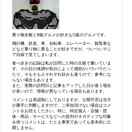
乗り物全般とB級グルメが好きなC級のグルメです。
飛行機、鉄道、車、自転車、エレベーター、観覧車な
どなど乗り物に乗ることが好きですが、ついついマニ
ア目線で見てしまいます。
食べ歩きの記録は私が訪問した時の主観で書いていま
す。その日の体調や気分によって感想がバラバラだっ
たり、そもそも人それぞれ好みも違うので、参考にな
らない場合もあります。
また、実際の訪問日と記事をアップした日が違う場合
が多いので、情報が異なっている場合もあります。
コメントは承認制にしておりますが、公開可否は当方
が勝手に判断しますので、ご承知頂けない場合はコメ
ントをお控えください。特に、特定個人・店舗・団
体・商品・サービスなどへの批判やネガティブな印象
を持つコメントは、たとえ事実であっても基本的に公
開しません。