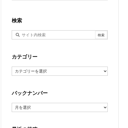
検索
カテゴリー
カ
テ
ゴ
リ
ー
バックナンバー
バ
ッ
ク
ナ
ン