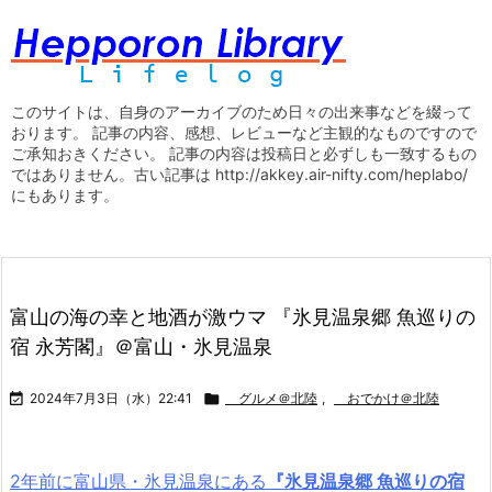
このサイトは、自身のアーカイブのため日々の出来事などを綴って
おります。 記事の内容、感想、レビューなど主観的なものですので
ご承知おきください。 記事の内容は投稿日と必ずしも一致するもの
ではありません。古い記事は http://akkey.air-nifty.com/heplabo/
にもあります。
富山の海の幸と地酒が激ウマ 『氷見温泉郷 魚巡りの
宿 永芳閣』＠富山・氷見温泉

2024年7月3日（水）22:41

グルメ＠北陸
,
おでかけ＠北陸
2年前に富山県・氷見温泉にある
『氷見温泉郷 魚巡りの宿