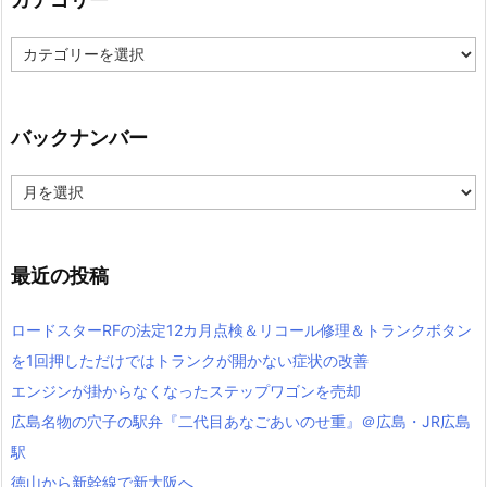
カ
テ
ゴ
リ
ー
バックナンバー
バ
ッ
ク
ナ
ン
最近の投稿
バ
ー
ロードスターRFの法定12カ月点検＆リコール修理＆トランクボタン
を1回押しただけではトランクが開かない症状の改善
エンジンが掛からなくなったステップワゴンを売却
広島名物の穴子の駅弁『二代目あなごあいのせ重』＠広島・JR広島
駅
徳山から新幹線で新大阪へ