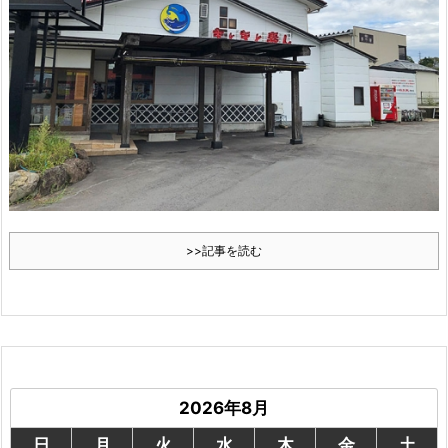
>>記事を読む
2026年8月
日
月
火
水
木
金
土