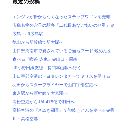
最近の投稿
バ
ー
エンジンが掛からなくなったステップワゴンを売却
広島名物の穴子の駅弁『二代目あなごあいのせ重』＠
広島・JR広島駅
徳山から新幹線で新大阪へ
山口県周南市で愛されているご当地フード 焼めんを
食べる『喫茶 赤鬼』＠山口・周南
JR小野田線支線、長門本山駅へ行く
山口宇部空港のトヨタレンタカーでヤリスを借りる
羽田からスターフライヤーで山口宇部空港へ
東京駅から新幹線で大宮駅へ
高松空港からJAL478便で羽田へ
高松空港の『さぬき麺業』で讃岐うどんを食べる＠香
川・高松空港