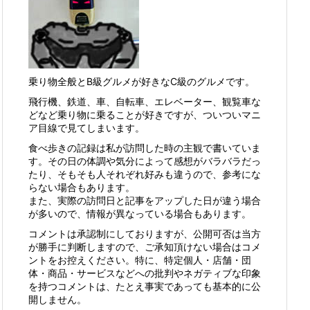
乗り物全般とB級グルメが好きなC級のグルメです。
飛行機、鉄道、車、自転車、エレベーター、観覧車な
どなど乗り物に乗ることが好きですが、ついついマニ
ア目線で見てしまいます。
食べ歩きの記録は私が訪問した時の主観で書いていま
す。その日の体調や気分によって感想がバラバラだっ
たり、そもそも人それぞれ好みも違うので、参考にな
らない場合もあります。
また、実際の訪問日と記事をアップした日が違う場合
が多いので、情報が異なっている場合もあります。
コメントは承認制にしておりますが、公開可否は当方
が勝手に判断しますので、ご承知頂けない場合はコメ
ントをお控えください。特に、特定個人・店舗・団
体・商品・サービスなどへの批判やネガティブな印象
を持つコメントは、たとえ事実であっても基本的に公
開しません。