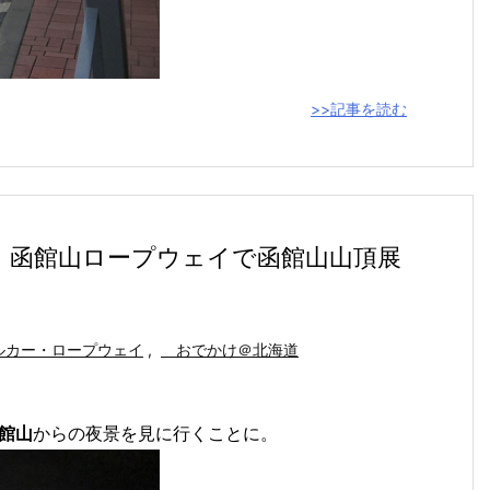
>>記事を読む
！函館山ロープウェイで函館山山頂展
カー・ロープウェイ
,
おでかけ＠北海道
館山
からの夜景を見に行くことに。