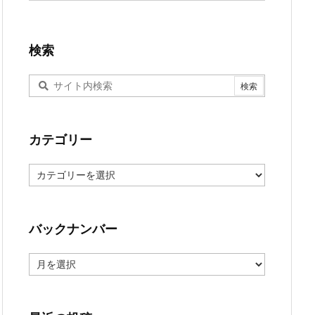
検索
カテゴリー
カ
テ
ゴ
リ
ー
バックナンバー
バ
ッ
ク
ナ
ン