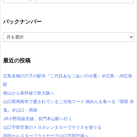
テ
ゴ
リ
ー
バックナンバー
バ
ッ
ク
ナ
ン
最近の投稿
バ
ー
広島名物の穴子の駅弁『二代目あなごあいのせ重』＠広島・JR広島
駅
徳山から新幹線で新大阪へ
山口県周南市で愛されているご当地フード 焼めんを食べる『喫茶 赤
鬼』＠山口・周南
JR小野田線支線、長門本山駅へ行く
山口宇部空港のトヨタレンタカーでヤリスを借りる
羽田からスターフライヤーで山口宇部空港へ