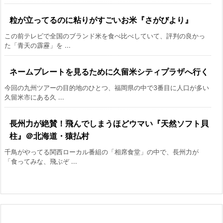
粒が立ってるのに粘りがすごいお米『さがびより』
この前テレビで全国のブランド米を食べ比べしていて、評判の良かっ
た「青天の霹靂」を ...
ネームプレートを見るために久留米シティプラザへ行く
今回の九州ツアーの目的地のひとつ、福岡県の中で3番目に人口が多い
久留米市にある久 ...
長州力が絶賛！飛んでしまうほどウマい『天然ソフト貝
柱』＠北海道・猿払村
千鳥がやってる関西ローカル番組の「相席食堂」の中で、長州力が
「食ってみな、飛ぶぞ ...