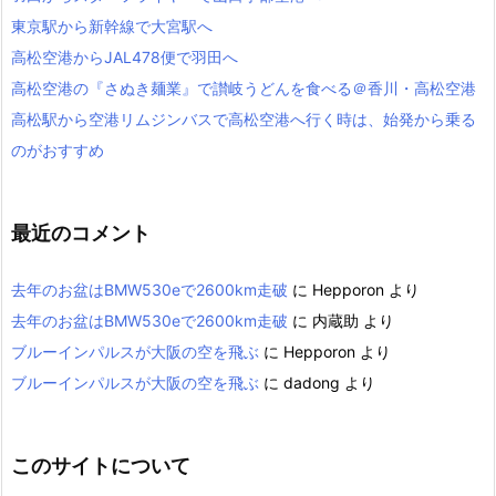
東京駅から新幹線で大宮駅へ
高松空港からJAL478便で羽田へ
高松空港の『さぬき麺業』で讃岐うどんを食べる＠香川・高松空港
高松駅から空港リムジンバスで高松空港へ行く時は、始発から乗る
のがおすすめ
最近のコメント
去年のお盆はBMW530eで2600km走破
に
Hepporon
より
去年のお盆はBMW530eで2600km走破
に
内蔵助
より
ブルーインパルスが大阪の空を飛ぶ
に
Hepporon
より
ブルーインパルスが大阪の空を飛ぶ
に
dadong
より
このサイトについて