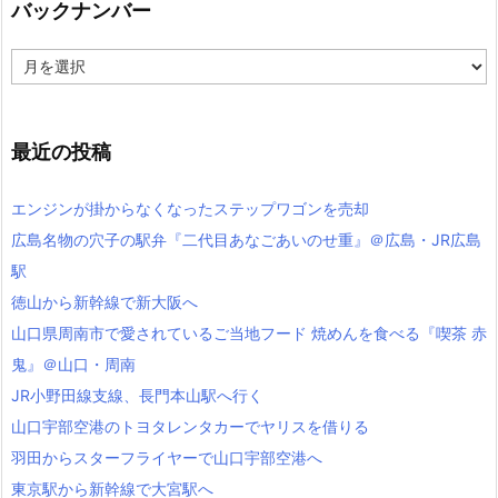
ー
バックナンバー
バ
ッ
ク
ナ
ン
最近の投稿
バ
ー
エンジンが掛からなくなったステップワゴンを売却
広島名物の穴子の駅弁『二代目あなごあいのせ重』＠広島・JR広島
駅
徳山から新幹線で新大阪へ
山口県周南市で愛されているご当地フード 焼めんを食べる『喫茶 赤
鬼』＠山口・周南
JR小野田線支線、長門本山駅へ行く
山口宇部空港のトヨタレンタカーでヤリスを借りる
羽田からスターフライヤーで山口宇部空港へ
東京駅から新幹線で大宮駅へ