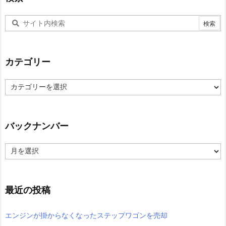
カテゴリー
カ
テ
ゴ
リ
ー
バックナンバー
バ
ッ
ク
ナ
ン
最近の投稿
バ
ー
エンジンが掛からなくなったステップワゴンを売却