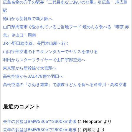
広島名物の穴子の駅弁『二代目あなごあいのせ重』＠広島・JR広島
駅
徳山から新幹線で新大阪へ
山口県周南市で愛されているご当地フード 焼めんを食べる『喫茶 赤
鬼』＠山口・周南
JR小野田線支線、長門本山駅へ行く
山口宇部空港のトヨタレンタカーでヤリスを借りる
羽田からスターフライヤーで山口宇部空港へ
東京駅から新幹線で大宮駅へ
高松空港からJAL478便で羽田へ
高松空港の『さぬき麺業』で讃岐うどんを食べる＠香川・高松空港
最近のコメント
去年のお盆はBMW530eで2600km走破
に
Hepporon
より
去年のお盆はBMW530eで2600km走破
に
内蔵助
より