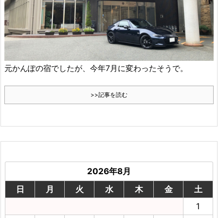
元かんぽの宿でしたが、今年7月に変わったそうで。
>>記事を読む
2026年8月
日
月
火
水
木
金
土
1