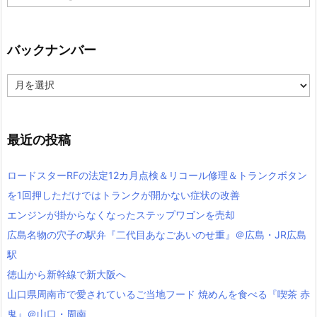
テ
ゴ
リ
ー
バックナンバー
バ
ッ
ク
ナ
ン
最近の投稿
バ
ー
ロードスターRFの法定12カ月点検＆リコール修理＆トランクボタン
を1回押しただけではトランクが開かない症状の改善
エンジンが掛からなくなったステップワゴンを売却
広島名物の穴子の駅弁『二代目あなごあいのせ重』＠広島・JR広島
駅
徳山から新幹線で新大阪へ
山口県周南市で愛されているご当地フード 焼めんを食べる『喫茶 赤
鬼』＠山口・周南